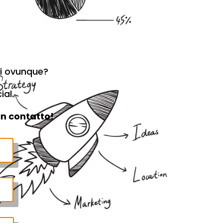
mi ovunque?
al.
in contatto!