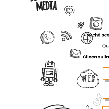
Perché sce
Que
Clicca sull